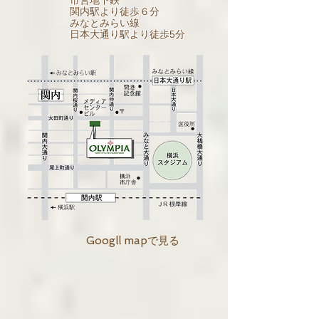
定休日：
日曜（連休の場合は最終日）
年末年始
アクセス：
JR・京浜東北・根岸線
市営地下鉄
関内駅より徒歩６分
みなとみらい線
日本大通り駅より徒歩5分
Googll mapで見る