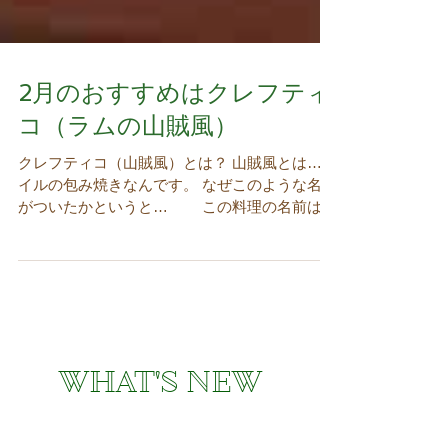
2月のおすすめはクレフティ
コ（ラムの山賊風）
クレフティコ（山賊風）とは？ 山賊風とは…ホ
イルの包み焼きなんです。 なぜこのような名前
がついたかというと… この料理の名前はギ
リシャ独立戦争の時に 活躍した山賊（盗
賊）に由来します この場合の山賊というの
はゲリラ兵（クレフテス＝κλέφτες） ...
WHAT'S NEW