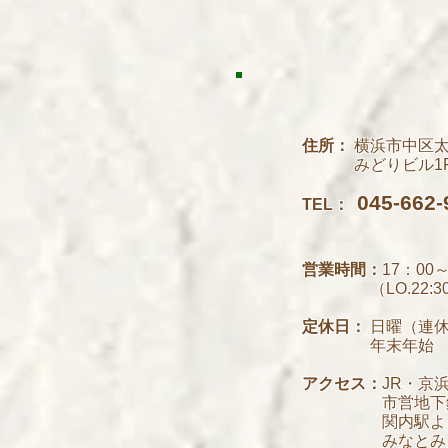
住所：
横浜市中区太田
みどりビル1
045-662-
TEL：
営業時間：
17：00～
（LO.22:30
定休日：
日曜（連
年末年始
アクセス：
JR・京
市営地下
関内駅より
みなとみら