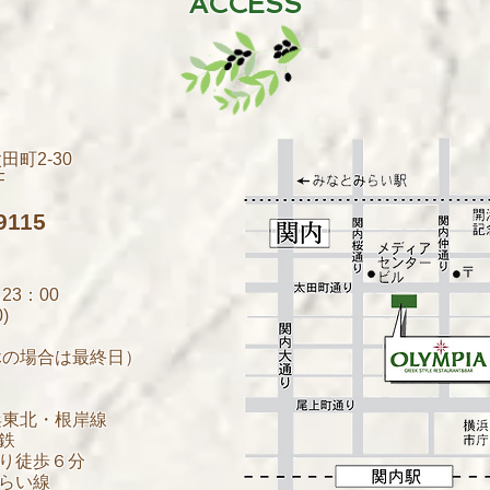
ACCESS
町2-30
F
9115
23：00
)
休の場合は最終日）
浜東北・根岸線
鉄
徒歩６分
い線