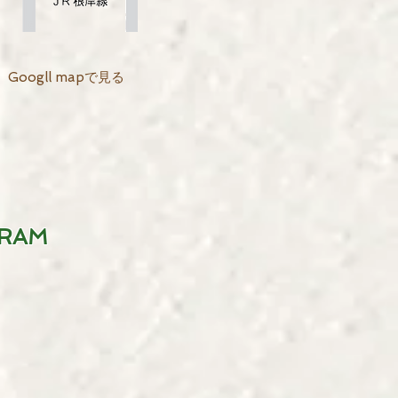
Googll mapで見る
GRAM