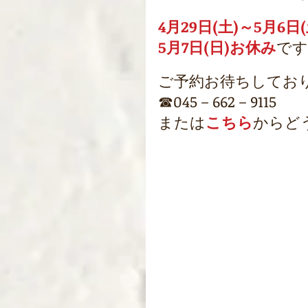
4月29日(土)～5月6日
5月7日(日)お休み
です
ご予約お待ちしてお
☎045－662－9115
または
こちら
からど